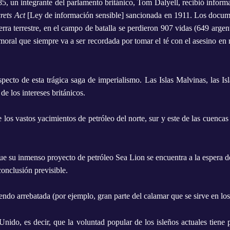
5, un integrante del parlamento británico, Tom Dalyell, recibió informa
crets Act
[Ley de información sensible] sancionada en 1911. Los docume
ra terrestre, en el campo de batalla se perdieron 907 vidas (649 argenti
nmoral que siempre va a ser recordada por tomar el té con el asesino en
specto de esta trágica saga de imperialismo. Las Islas Malvinas, las I
de los intereses británicos.
los vastos yacimientos de petróleo del norte, sur y este de las cuencas 
e su inmenso proyecto de petróleo Sea Lion se encuentra a la espera de
conclusión previsible.
endo arrebatada (por ejemplo, gran parte del calamar que se sirve en los
nido, es decir, que la voluntad popular de los isleños actuales tiene