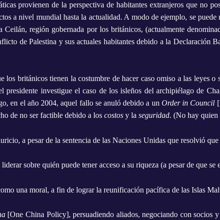
icas provienen de la perspectiva de habitantes extranjeros que no pos
ctos a nivel mundial hasta la actualidad. A modo de ejemplo, se puede m
a Ceilán, región gobernada por los británicos, (actualmente denomina
onflicto de Palestina y sus actuales habitantes debido a la Declaració
ue los británicos tienen la costumbre de hacer caso omiso a las leyes o
 presidente investigue el caso de los isleños del archipiélago de Chag
go, en el año 2004, aquel fallo se anuló debido a un
Order in Council
ho de no ser factible debido a los
costos
y la
seguridad
. (No hay quien
ricio, a pesar de la sentencia de las Naciones Unidas que resolvió que
e liderar sobre quién puede tener acceso a su riqueza (a pesar de que s
mo una moral, a fin de lograr la reunificación pacífica de las Islas Ma
na
[
One China Policy
], persuadiendo aliados, negociando con socios 