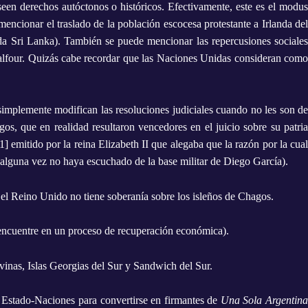
een derechos autóctonos o históricos. Efectivamente, este es el modus
encionar el traslado de la población escocesa protestante a Irlanda del
da Sri Lanka). También se puede mencionar las repercusiones sociales
n Balfour. Quizás cabe recordar que las Naciones Unidas consideran como
 simplemente modifican las resoluciones judiciales cuando no les son de
os, que en realidad resultaron vencedores en el juicio sobre su patria
[1]
emitido por la reina Elizabeth II que alegaba que la razón por la cua
 alguna vez no haya escuchado de la base militar de Diego García).
 el Reino Unido no tiene soberanía sobre los isleños de Chagos.
e encuentre en un proceso de recuperación económica).
lvinas, Islas Georgias del Sur y Sandwich del Sur.
y Estado-Naciones para convertirse en firmantes de
Una Sola Argentin