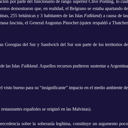
ción por parte del funcionario de rango superior Clive Ponting, lo cual
ntos demostraron que, en realidad, el Belgrano se estaba apartando d
nas, 255 británicas y 3 habitantes de las Islas
Falkland
) a causa de la
 masa fascista, el General Augustus Pinochet (quien respaldó a Thatcher
slas Georgias del Sur y
Sandwich
del Sur son parte de los territorios d
de las Islas
Falkland
. Aquellos recursos pudieron sustentar a Argentin
l visto bueno para su “insignificante” impacto en el medio ambiente de
 restaurantes españoles se originó en las Malvinas).
 precedencia sobre la soberanía legítima, constituye un argumento poco