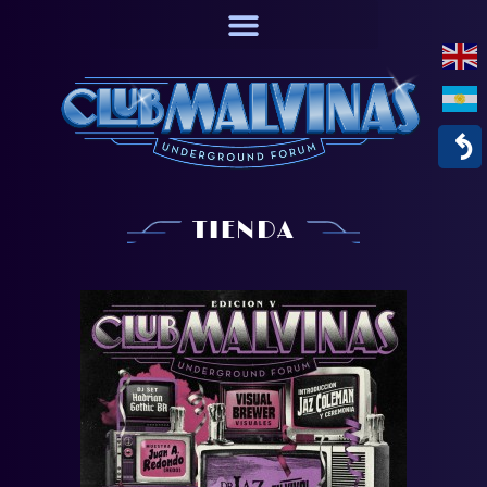
↶
TIENDA